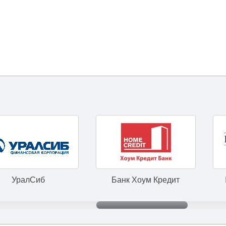
б
Банк Хоум Кредит
IMMOFINAN