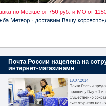
авка по Москве от 750 руб. и МО от 1150
жба Метеор - доставим Вашу корреспон
Почта России нацелена на сотр
интернет-магазинами
18.07.2014
Почта России предла
принципу Day + 1 ил
Существенно сократи
счет открытия новых