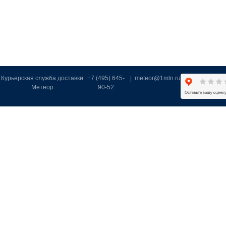
Курьерская служба доставки
+7 (495) 645-
|
meteor@1mln.ru
Метеор
90-52