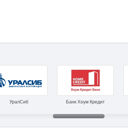
иб
Банк Хоум Кредит
IMMOFINA