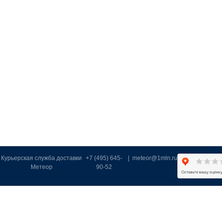
Курьерская служба доставки
+7 (495) 645-
|
meteor@1mln.ru
Метеор
90-52