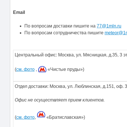
Email
По вопросам доставки пишите на
77@1mln.ru
По вопросам сотрудничества пишите
meteor@1m
Центральный офис:
Москва
,
ул. Мясницкая, д.35
,
3 э
(
см. фото
,
«Чистые пруды»)
Отдел доставки: Москва, ул. Люблинская, д.151, оф. 
Офис не осуществляет прием клиентов.
(
см. фото
,
«Братиславская»)