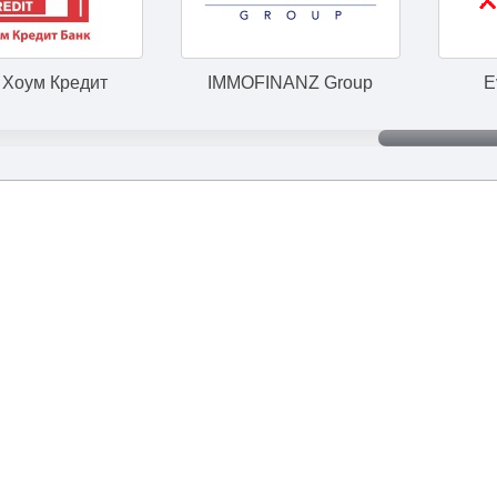
IMMOFINANZ Group
Eventum Prem
+7 (495) 645-90-52
|
meteor@1mln.ru