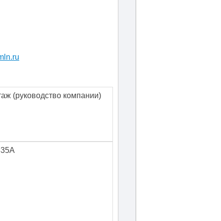
ln.ru
таж
(руководство компании)
335А