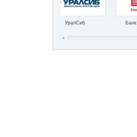
УралСиб
Банк Хоум Кредит
Курьерская служба доставки Метеор