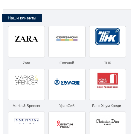
Наши клиенты
Zara
Связной
ТНК
Marks & Spencer
УралСиб
Банк Хоум Кредит