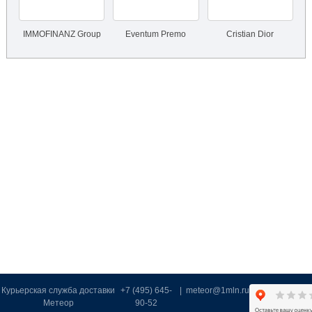
IMMOFINANZ Group
Eventum Premo
Cristian Dior
Курьерская служба доставки
+7 (495) 645-
|
meteor@1mln.ru
Метеор
90-52