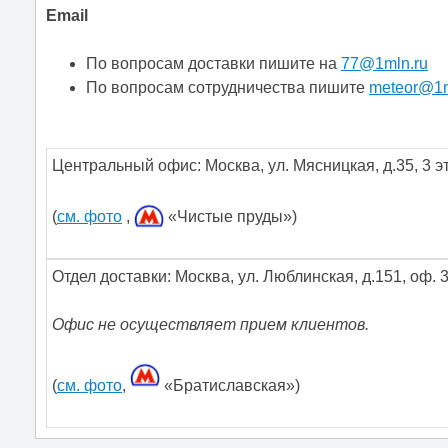
Email
По вопросам доставки пишите на
77@1mln.ru
По вопросам сотрудничества пишите
meteor@1m
Центральный офис:
Москва
,
ул. Мясницкая, д.35
,
3 э
(
см. фото
,
«Чистые пруды»)
Отдел доставки: Москва, ул. Люблинская, д.151, оф. 
Офис не осуществляет прием клиентов.
(
см. фото
,
«Братиславская»)