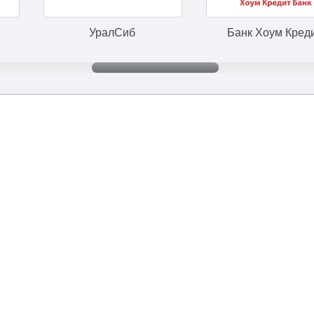
УралСиб
Банк Хоум Кредит
+7 (495) 645-90-52
|
meteor@1mln.ru