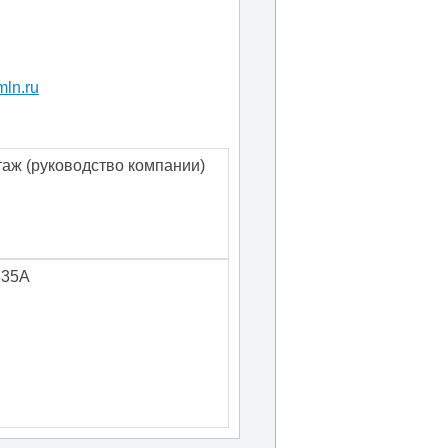
ln.ru
таж
(руководство компании)
335А