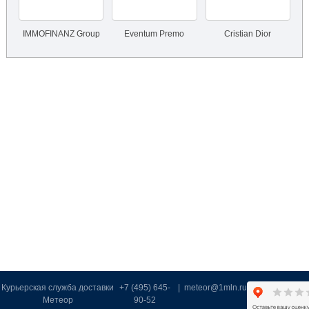
IMMOFINANZ Group
Eventum Premo
Cristian Dior
Курьерская служба доставки
+7 (495) 645-
|
meteor@1mln.ru
Метеор
90-52