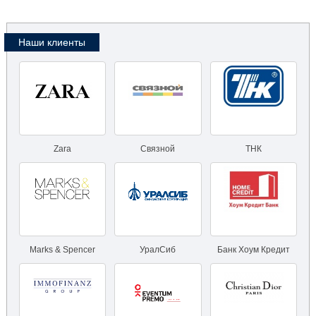
Наши клиенты
Zara
Связной
ТНК
Marks & Spencer
УралСиб
Банк Хоум Кредит