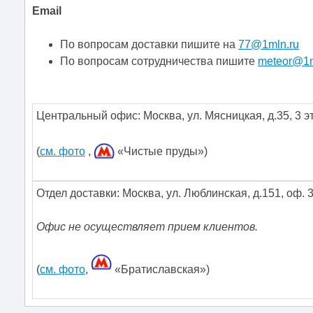
Email
По вопросам доставки пишите на
77@1mln.ru
По вопросам сотрудничества пишите
meteor@1m
Центральный офис:
Москва
,
ул. Мясницкая, д.35
,
3 э
(
см. фото
,
«Чистые пруды»)
Отдел доставки: Москва, ул. Люблинская, д.151, оф. 
Офис не осуществляет прием клиентов.
(
см. фото
,
«Братиславская»)