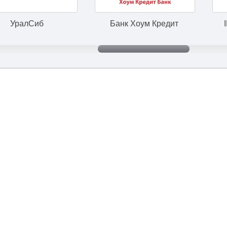
б
Банк Хоум Кредит
IMMOFINAN
+7 (495) 645-90-52
|
meteor@1mln.ru