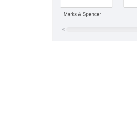
Marks & Spencer
УралСи
Курьерская служба доставки Метеор