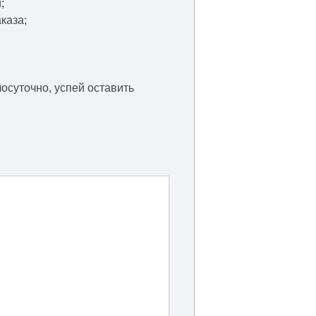
;
каза;
осуточно, успей оставить