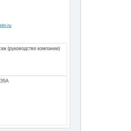
ln.ru
таж
(руководство компании)
335А