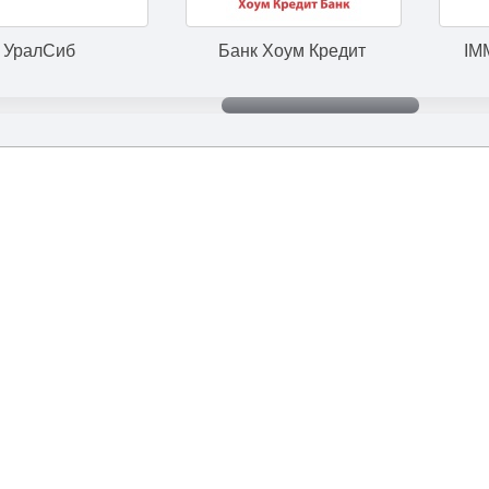
Банк Хоум Кредит
IMMOFINANZ Gr
+7 (495) 645-90-52
|
meteor@1mln.ru