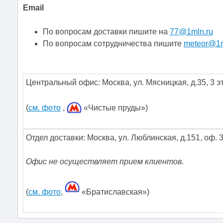
Email
По вопросам доставки пишите на
77@1mln.ru
По вопросам сотрудничества пишите
meteor@1m
Центральный офис:
Москва
,
ул. Мясницкая, д.35
,
3 э
(
см. фото
,
«Чистые пруды»)
Отдел доставки: Москва, ул. Люблинская, д.151, оф. 
Офис не осуществляет прием клиентов.
(
см. фото
,
«Братиславская»)