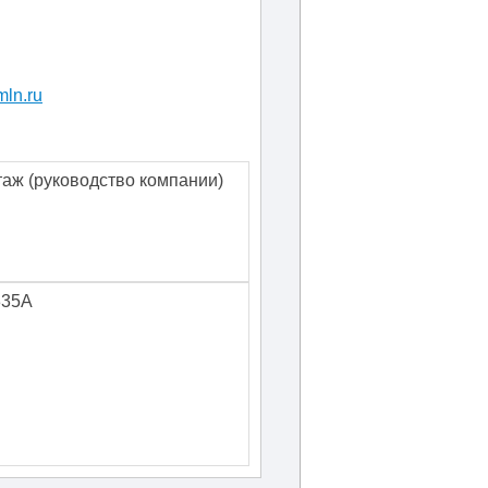
ln.ru
таж
(руководство компании)
335А