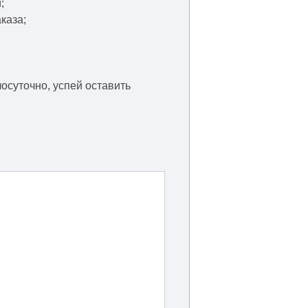
;
каза;
осуточно, успей оставить