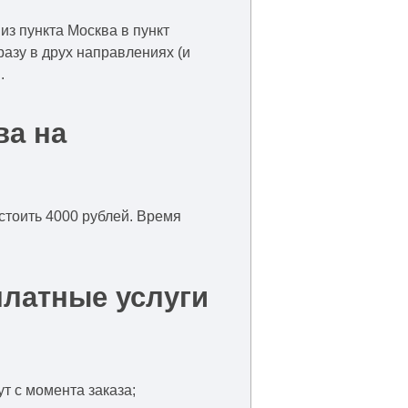
из пункта Москва в пункт
разу в друх направлениях (и
.
ва на
 стоить 4000 рублей. Время
платные услуги
т с момента заказа;