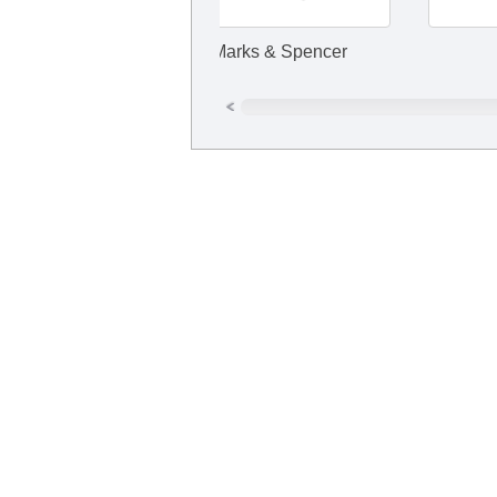
Marks & Spencer
УралСиб
Курьерская служба доставки Метеор