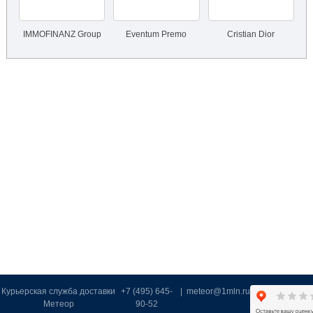
IMMOFINANZ Group
Eventum Premo
Cristian Dior
Курьерская служба доставки
+7 (495) 645-
|
meteor@1mln.ru
Метеор
90-52