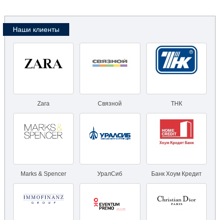
Наши клиенты
Zara
Связной
ТНК
Marks & Spencer
УралСиб
Банк Хоум Кредит