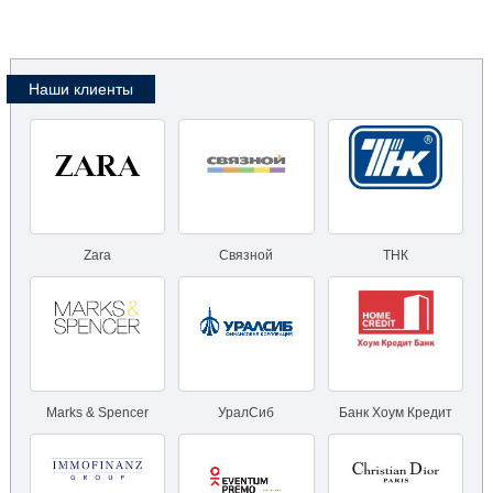
Наши клиенты
Zara
Связной
ТНК
Marks & Spencer
УралСиб
Банк Хоум Кредит