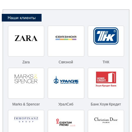
Наши клиенты
Zara
Связной
ТНК
Marks & Spencer
УралСиб
Банк Хоум Кредит