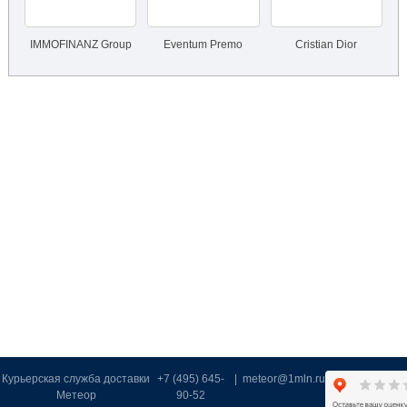
IMMOFINANZ Group
Eventum Premo
Cristian Dior
Курьерская служба доставки
+7 (495) 645-
|
meteor@1mln.ru
Метеор
90-52