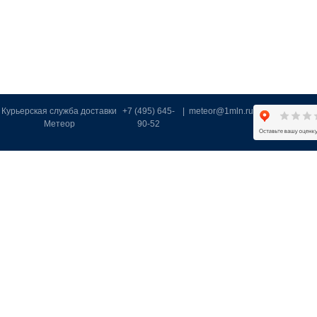
Курьерская служба доставки
+7 (495) 645-
|
meteor@1mln.ru
Метеор
90-52