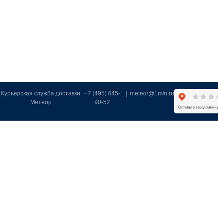
Курьерская служба доставки
+7 (495) 645-
|
meteor@1mln.ru
Метеор
90-52